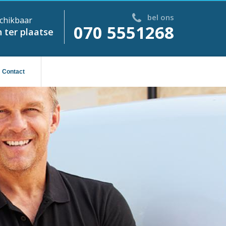
bel ons
chikbaar
070 5551268
 ter plaatse
Contact